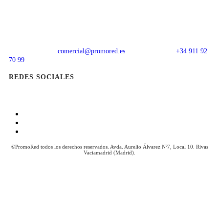
comercial@promored.es
+34 911 92
70 99
REDES SOCIALES
Aviso Legal
Política de Cookies
Política de Privacidad
©PromoRed todos los derechos reservados. Avda. Aurelio Álvarez Nº7, Local 10. Rivas
Vaciamadrid (Madrid).