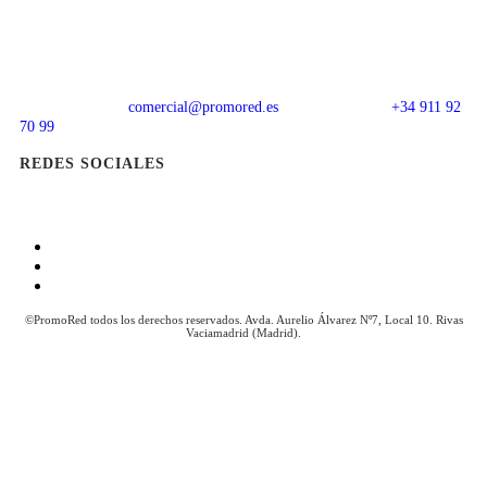
comercial@promored.es
+34 911 92
70 99
REDES SOCIALES
Aviso Legal
Política de Cookies
Política de Privacidad
©PromoRed todos los derechos reservados. Avda. Aurelio Álvarez Nº7, Local 10. Rivas
Vaciamadrid (Madrid).