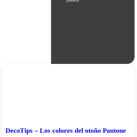
planeta.
DecoTips – Los colores del otoño Pantone