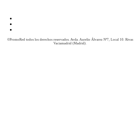
Aviso Legal
Política de Cookies
Política de Privacidad
©PromoRed todos los derechos reservados. Avda. Aurelio Álvarez Nº7, Local 10. Rivas
Vaciamadrid (Madrid).