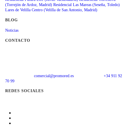
(Torrejón de Ardoz, Madrid)
Residencial Las Mareas (Seseña, Toledo)
Lares de Velilla Centro (Velilla de San Antonio, Madrid)
BLOG
Noticias
CONTACTO
comercial@promored.es
+34 911 92
70 99
REDES SOCIALES
Aviso Legal
Política de Cookies
Política de Privacidad