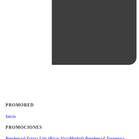
PROMORED
Inicio
PROMOCIONES
Residencial Futura Life (Rivas VaciaMadrid)
Residencial Torrenova