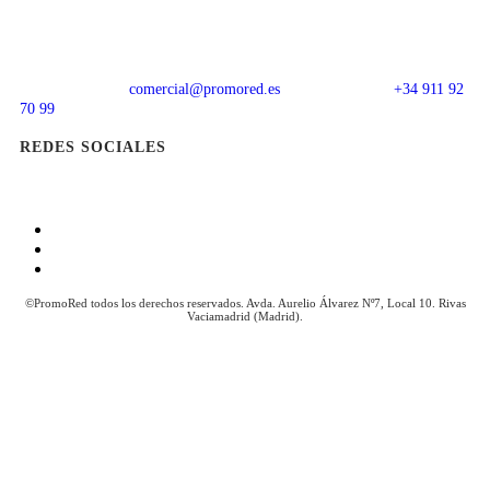
comercial@promored.es
+34 911 92
70 99
REDES SOCIALES
Aviso Legal
Política de Cookies
Política de Privacidad
©PromoRed todos los derechos reservados. Avda. Aurelio Álvarez Nº7, Local 10. Rivas
Vaciamadrid (Madrid).