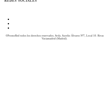
REDES SOCIALES
Aviso Legal
Política de Cookies
Política de Privacidad
©PromoRed todos los derechos reservados. Avda. Aurelio Álvarez Nº7, Local 10. Rivas
Vaciamadrid (Madrid).