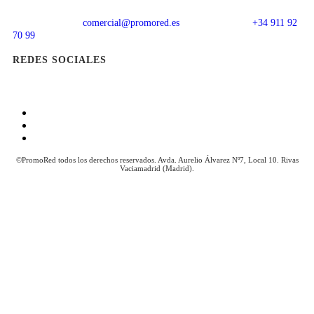
comercial@promored.es
+34 911 92
70 99
REDES SOCIALES
Aviso Legal
Política de Cookies
Política de Privacidad
©PromoRed todos los derechos reservados. Avda. Aurelio Álvarez Nº7, Local 10. Rivas
Vaciamadrid (Madrid).