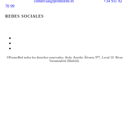
comercial@promored.es
+34 911 92
70 99
REDES SOCIALES
Aviso Legal
Política de Cookies
Política de Privacidad
©PromoRed todos los derechos reservados. Avda. Aurelio Álvarez Nº7, Local 10. Rivas
Vaciamadrid (Madrid).