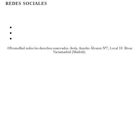
REDES SOCIALES
Aviso Legal
Política de Cookies
Política de Privacidad
©PromoRed todos los derechos reservados. Avda. Aurelio Álvarez Nº7, Local 10. Rivas
Vaciamadrid (Madrid).