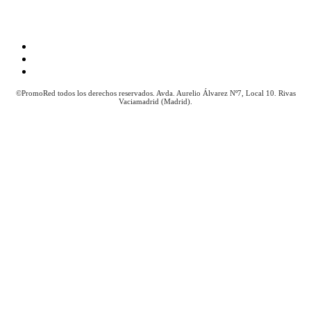
Aviso Legal
Política de Cookies
Política de Privacidad
©PromoRed todos los derechos reservados. Avda. Aurelio Álvarez Nº7, Local 10. Rivas
Vaciamadrid (Madrid).