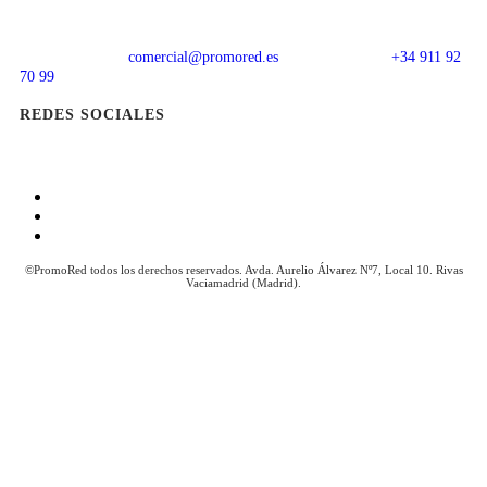
comercial@promored.es
+34 911 92
70 99
REDES SOCIALES
Aviso Legal
Política de Cookies
Política de Privacidad
©PromoRed todos los derechos reservados. Avda. Aurelio Álvarez Nº7, Local 10. Rivas
Vaciamadrid (Madrid).