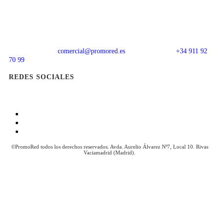
comercial@promored.es
+34 911 92
70 99
REDES SOCIALES
Aviso Legal
Política de Cookies
Política de Privacidad
©PromoRed todos los derechos reservados. Avda. Aurelio Álvarez Nº7, Local 10. Rivas
Vaciamadrid (Madrid).