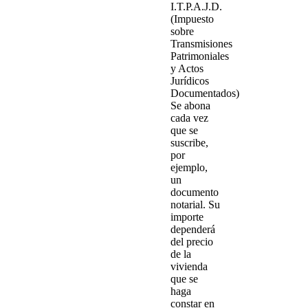
I.T.P.A.J.D.
(Impuesto
sobre
Transmisiones
Patrimoniales
y Actos
Jurídicos
Documentados)
Se abona
cada vez
que se
suscribe,
por
ejemplo,
un
documento
notarial. Su
importe
dependerá
del precio
de la
vivienda
que se
haga
constar en