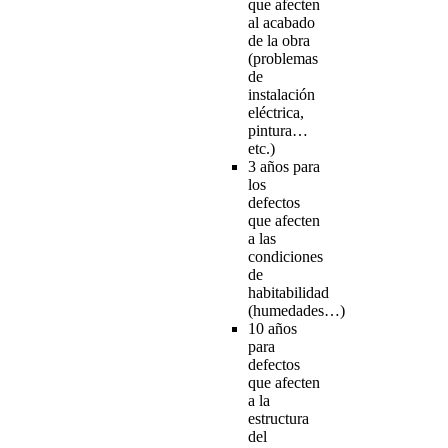
que afecten
al acabado
de la obra
(problemas
de
instalación
eléctrica,
pintura…
etc.)
3 años para
los
defectos
que afecten
a las
condiciones
de
habitabilidad
(humedades…)
10 años
para
defectos
que afecten
a la
estructura
del