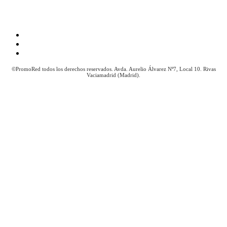
Aviso Legal
Política de Cookies
Política de Privacidad
©PromoRed todos los derechos reservados. Avda. Aurelio Álvarez Nº7, Local 10. Rivas
Vaciamadrid (Madrid).