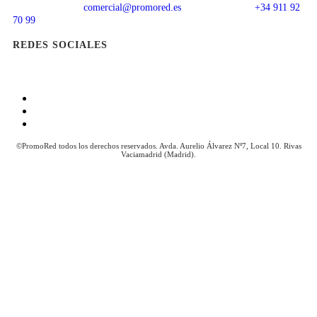
comercial@promored.es
+34 911 92
70 99
REDES SOCIALES
Aviso Legal
Política de Cookies
Política de Privacidad
©PromoRed todos los derechos reservados. Avda. Aurelio Álvarez Nº7, Local 10. Rivas
Vaciamadrid (Madrid).