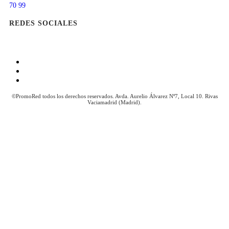
70 99
REDES SOCIALES
Aviso Legal
Política de Cookies
Política de Privacidad
©PromoRed todos los derechos reservados. Avda. Aurelio Álvarez Nº7, Local 10. Rivas
Vaciamadrid (Madrid).